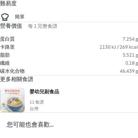
難易度
簡單
營養價值
每 1 完整食譜
蛋白質
7.254 g
卡路里
1130 kJ / 269 kcal
脂肪
5.521 g
纖維
0.18 g
碳水化合物
46.439 g
更多相關食譜
嬰幼兒副食品
11 食譜
台灣
您可能也會喜歡...