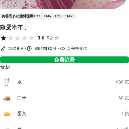
美善品多功能料理機TM7
TM6
TM5
TM31
雞蛋米布丁
1.0
5 評分
準備 5 分
總時間 30 分
1 完整食譜
免費註冊
食材
水
680 克
白米
60 克
蛋黃
1 顆