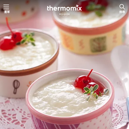
跳
選單
搜尋
至
主
要
內
容