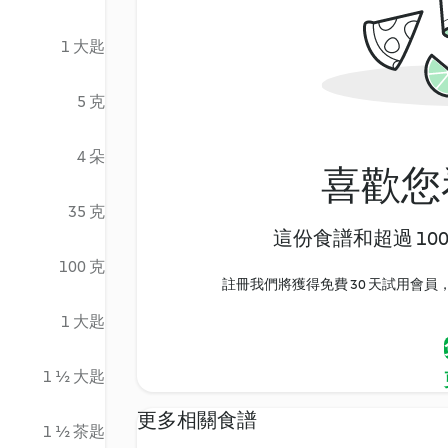
1 大匙
5 克
4 朵
喜歡您
35 克
這份食譜和超過 10
100 克
註冊我們將獲得免費 30 天試用會員，
1 大匙
1 ½ 大匙
更多相關食譜
1 ½ 茶匙