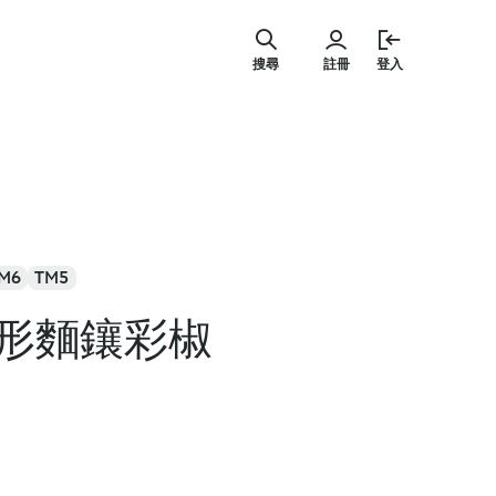
跳
至
搜尋
註冊
登入
主
要
內
容
M6
TM5
形麵鑲彩椒