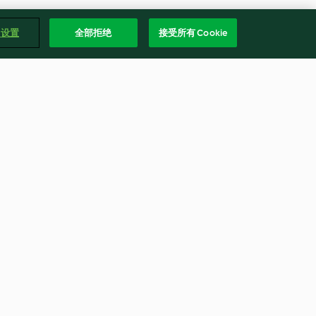
e 设置
全部拒绝
接受所有 Cookie
雞蛋蝦仁蒸豆腐
無評分
繁體