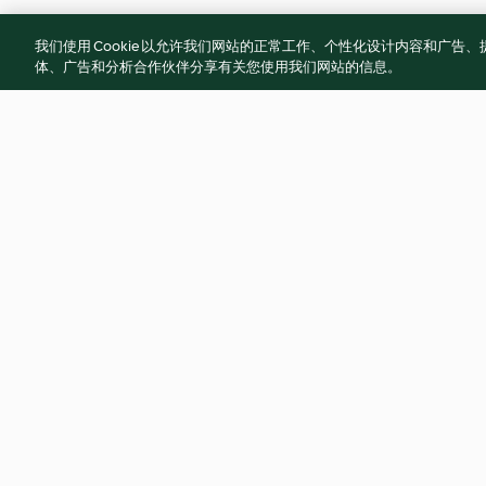
我们使用 Cookie 以允许我们网站的正常工作、个性化设计内容和广
体、广告和分析合作伙伴分享有关您使用我们网站的信息。
素燴香菇
山藥燴菇
無評分
4.3
(3)
© 版權所有 2026
服務條款
隱私權政策
免責聲明
網頁所有權