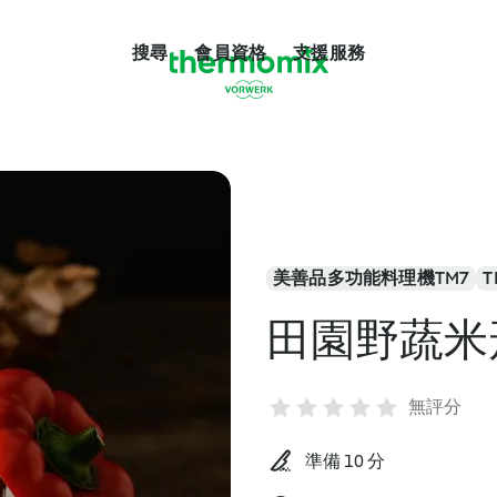
搜尋
會員資格
支援服務
美善品多功能料理機TM7
T
田園野蔬米
無評分
準備 10 分