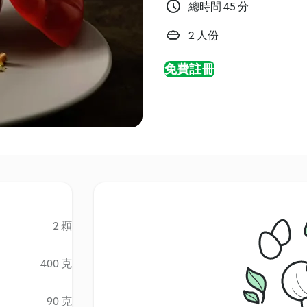
總時間 45 分
2 人份
免費註冊
2 顆
400 克
90 克