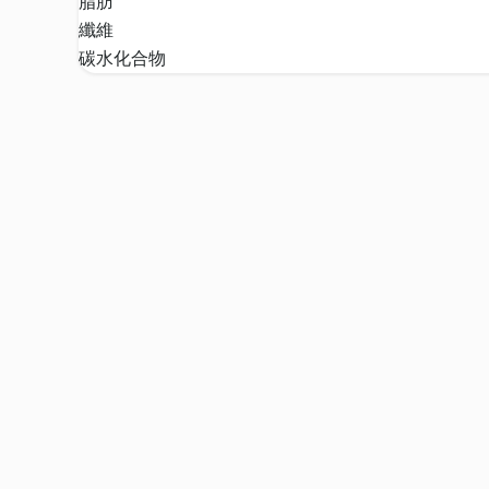
脂肪
纖維
碳水化合物