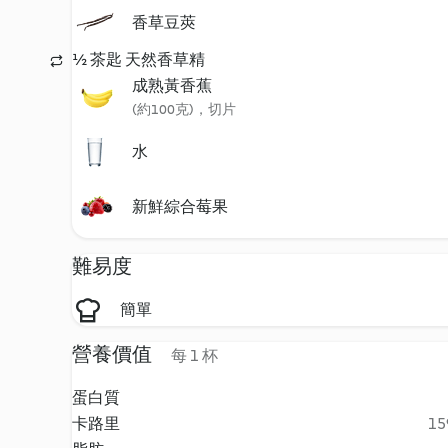
香草豆莢
½ 茶匙 天然香草精
成熟黃香蕉
(約100克)，切片
水
新鮮綜合莓果
難易度
簡單
營養價值
每 1 杯
蛋白質
卡路里
15