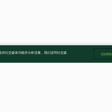
告、提供社交媒体功能并分析流量。我们还同社交媒
Cooki
芋仔冰
古早味鳳梨冰