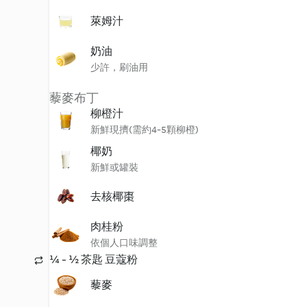
萊姆汁
奶油
少許，刷油用
藜麥布丁
柳橙汁
新鮮現擠(需約4-5顆柳橙)
椰奶
新鮮或罐裝
去核椰棗
肉桂粉
依個人口味調整
¼ - ½ 茶匙 豆蔻粉
藜麥