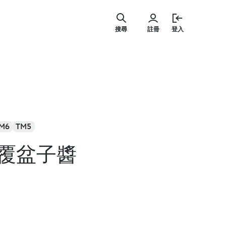
跳
至
搜尋
註冊
登入
主
要
內
容
M6
TM5
覆盆子醬