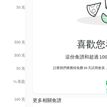
30 克
喜歡您
300 克
300 克
這份食譜和超過 10
註冊我們將獲得免費 30 天試用會員，
50 克
½ 茶匙
160 克
更多相關食譜