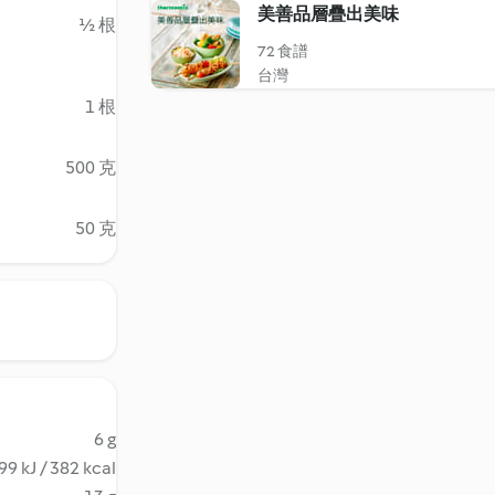
美善品層疊出美味
½ 根
72 食譜
台灣
1 根
500 克
50 克
6 g
99 kJ / 382 kcal