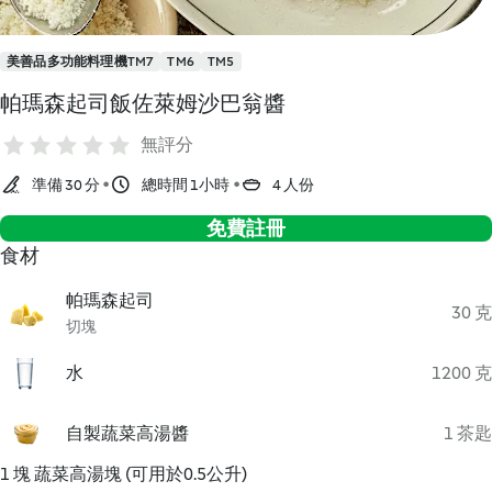
美善品多功能料理機TM7
TM6
TM5
帕瑪森起司飯佐萊姆沙巴翁醬
無評分
準備 30 分
總時間 1小時
4 人份
免費註冊
食材
帕瑪森起司
30 克
切塊
水
1200 克
自製蔬菜高湯醬
1 茶匙
1 塊 蔬菜高湯塊 (可用於0.5公升)