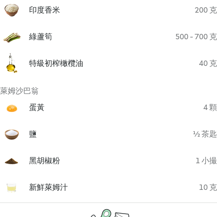
印度香米
200 克
綠蘆筍
500 - 700 克
特級初榨橄欖油
40 克
萊姆沙巴翁
蛋黃
4 顆
鹽
½ 茶匙
黑胡椒粉
1 小撮
新鮮萊姆汁
10 克