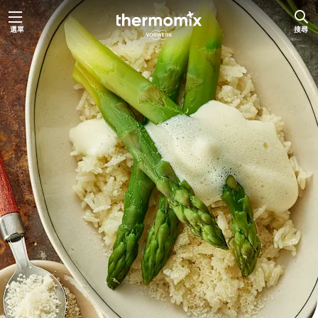
跳
選單
搜尋
至
主
要
內
容