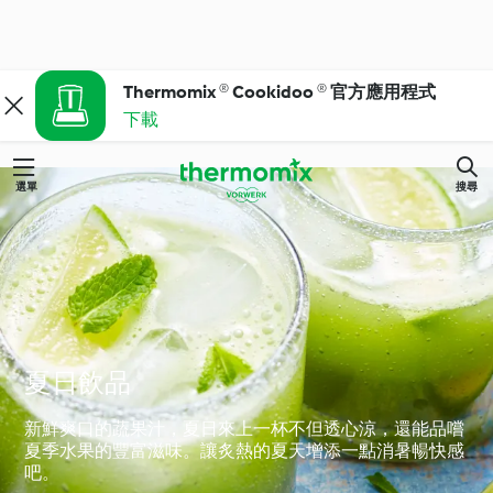
Thermomix ® Cookidoo ® 官方應用程式
下載
選單
搜尋
夏日飲品
新鮮爽口的蔬果汁，夏日來上一杯不但透心涼，還能品嚐
夏季水果的豐富滋味。讓炙熱的夏天增添一點消暑暢快感
吧。