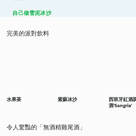
自己做雪泥冰沙
完美的派對飲料
水果茶
紫蘇冰沙
西班牙紅酒
酒'Sangria'
令人驚豔的「無酒精雞尾酒」