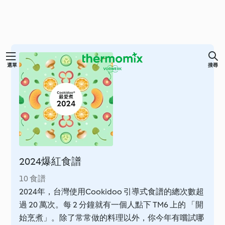
跳
選單
搜尋
至
主
要
內
容
2024爆紅食譜
10 食譜
2024年，台灣使用Cookidoo 引導式食譜的總次數超
過 20 萬次。每 2 分鐘就有一個人點下 TM6 上的 「開
始烹煮」。除了常常做的料理以外，你今年有嚐試哪