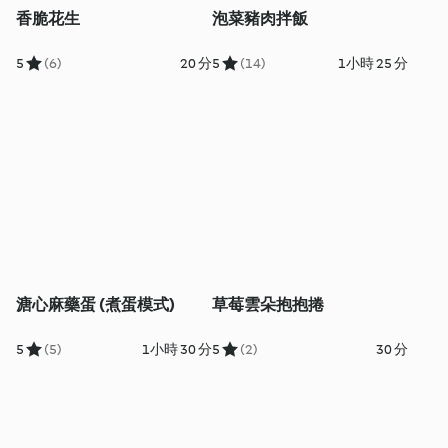
香脆花生
泡菜豬肉拌飯
5
(6)
20 分
5
(14)
1小時 25 分
溏心麻藥蛋 (煮蛋模式)
草莓雲朵抱抱捲
5
(5)
1小時 30 分
5
(2)
30 分