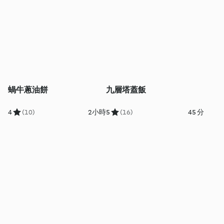
蝸牛蔥油餅
九層塔蓋飯
4
(10)
2小時
5
(16)
45 分