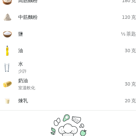
高筋麵粉
180 克
中筋麵粉
120 克
鹽
½ 茶匙
油
30 克
水
少許
奶油
30 克
室溫軟化
煉乳
20 克