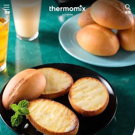
跳
選單
搜尋
至
主
要
內
容