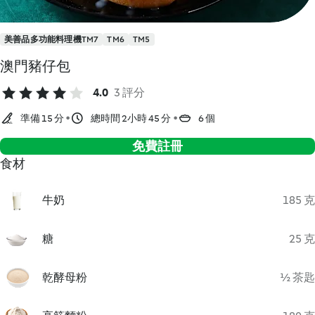
美善品多功能料理機TM7
TM6
TM5
澳門豬仔包
4.0
3 評分
準備 15 分
總時間 2小時 45 分
6 個
免費註冊
食材
牛奶
185 克
糖
25 克
乾酵母粉
½ 茶匙