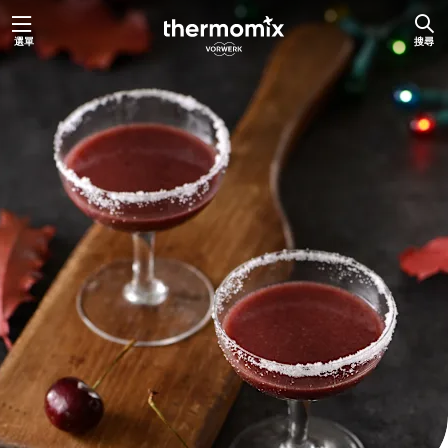
跳
選單
搜尋
至
主
要
內
容