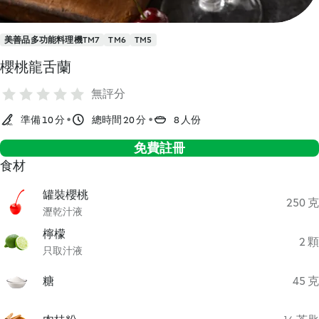
美善品多功能料理機TM7
TM6
TM5
櫻桃龍舌蘭
無評分
準備 10 分
總時間 20 分
8 人份
免費註冊
食材
罐裝櫻桃
250 克
瀝乾汁液
檸檬
2 顆
只取汁液
糖
45 克