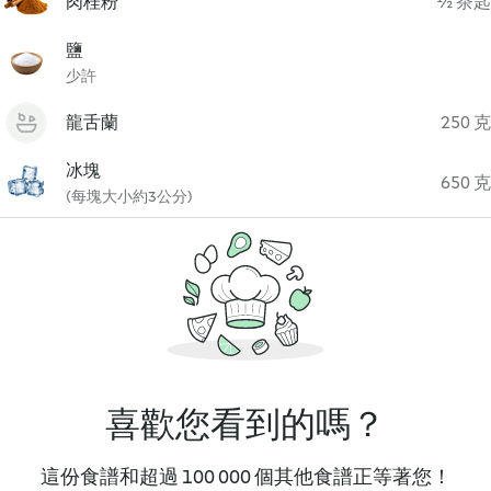
肉桂粉
½ 茶匙
鹽
少許
龍舌蘭
250 克
冰塊
650 克
(每塊大小約3公分)
喜歡您看到的嗎？
這份食譜和超過 100 000 個其他食譜正等著您！