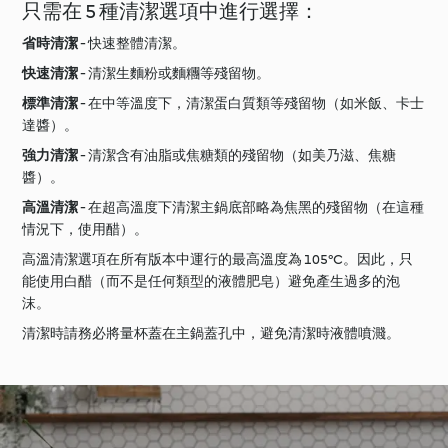
只需在 5 種清潔選項中進行選擇：
省時清潔
- 快速整體清潔。
快速清潔
- 清潔生麵粉或麵糰等殘留物。
標準清潔
- 在中等溫度下，清潔蛋白質類等殘留物（如米飯、卡士
達醬）。
強力清潔
- 清潔含有油脂或焦糖類的殘留物（如美乃滋、焦糖
醬）。
高溫清潔
- 在超高溫度下清潔主鍋底部略為焦黑的殘留物（在這種
情況下，使用醋）。
高溫清潔選項在所有版本中運行的最高溫度為 105°C。因此，只
能使用白醋（而不是任何類型的液體肥皂）避免產生過多的泡
沫。
清潔時請務必將量杯蓋在主鍋蓋孔中，避免清潔時液體噴濺。