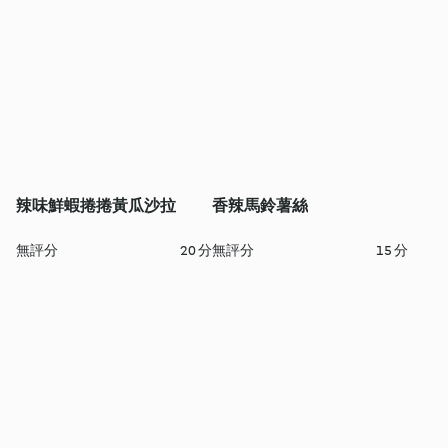
辣味鮮蝦捲捲黃瓜沙拉
香辣馬鈴薯絲
無評分
20 分
無評分
15 分