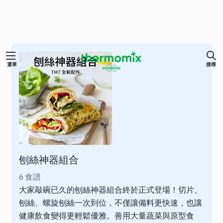
跳
選單
搜尋
至
主
要
內
容
刨絲神器組合
6 食譜
大家敲碗已久的刨絲神器組合終於正式登場！切片、
刨絲、螺旋刨絲一次到位，不僅讓備料更快速，也讓
健康飲食變得更輕鬆優雅。善用大量蔬菜與原型食