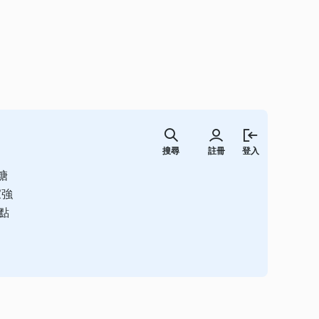
跳
至
搜尋
註冊
登入
主
要
糖
內
容
家強
點