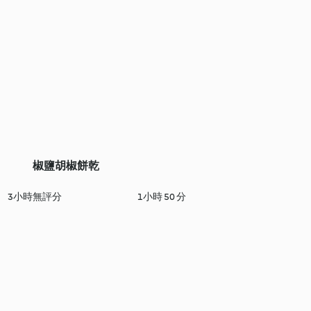
椒鹽胡椒餅乾
3小時
無評分
1小時 50 分