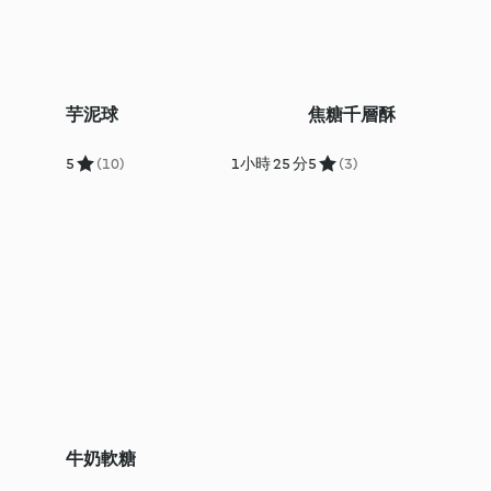
芋泥球
焦糖千層酥
5
(10)
1小時 25 分
5
(3)
牛奶軟糖