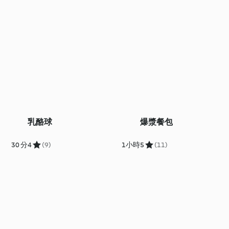
乳酪球
爆漿餐包
30 分
4
(9)
1小時
5
(11)