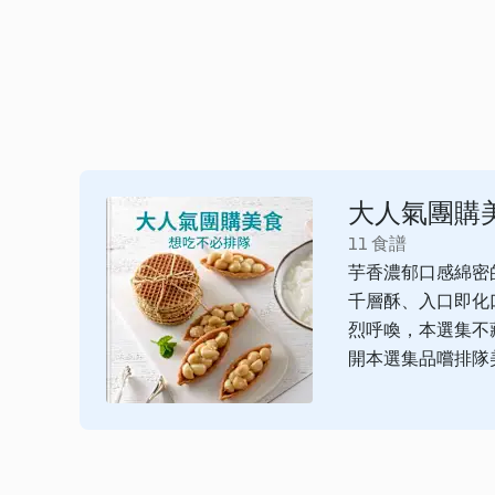
大人氣團購
11 食譜
芋香濃郁口感綿密
千層酥、入口即化
烈呼喚，本選集不
開本選集品嚐排隊