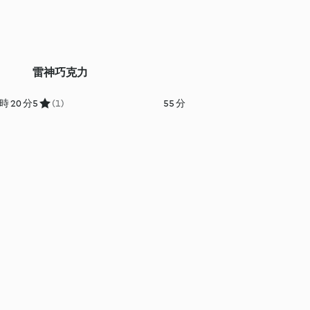
雷神巧克力
時 20 分
5
(1)
55 分