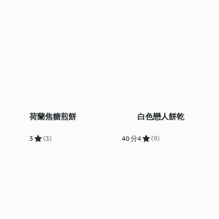
荷蘭焦糖煎餅
白色戀人餅乾
3
(3)
40 分
4
(9)