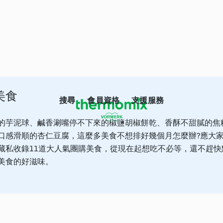
美食
搜尋
會員資格
支援服務
的芋泥球、鹹香涮嘴停不下來的椒鹽胡椒餅乾、香酥不甜膩的焦
口感滑順的杏仁豆腐，這麼多美食不想排好幾個月怎麼辦?應大
藏私收錄11道大人氣團購美食，從現在起想吃不必等，還不趕快
美食的好滋味。