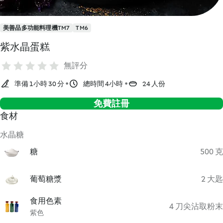
美善品多功能料理機TM7
TM6
紫水晶蛋糕
無評分
準備 1小時 30 分
總時間 4小時
24 人份
免費註冊
食材
水晶糖
糖
500 克
葡萄糖漿
2 大匙
食用色素
4 刀尖沾取粉末
紫色