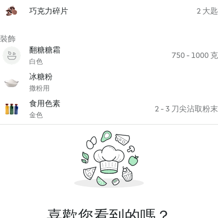
巧克力碎片
2 大匙
裝飾
翻糖糖霜
750 - 1000 克
白色
冰糖粉
撒粉用
食用色素
2 - 3 刀尖沾取粉末
金色
喜歡您看到的嗎？