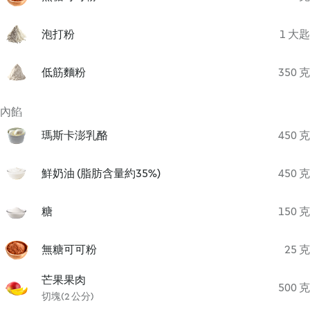
泡打粉
1 大匙
低筋麵粉
350 克
內餡
瑪斯卡澎乳酪
450 克
鮮奶油 (脂肪含量約35%)
450 克
糖
150 克
無糖可可粉
25 克
芒果果肉
500 克
切塊(2 公分)