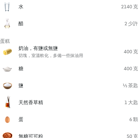
水
2140 克
醋
2 少許
蛋糕
奶油，有鹽或無鹽
400 克
切塊，室溫軟化，多備一些抹油用
糖
400 克
鹽
½ 茶匙
天然香草精
1 大匙
蛋
6 顆
無糖可可粉
50 克