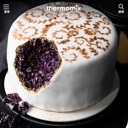
跳
選單
搜尋
至
主
要
內
容