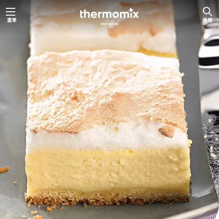
跳
選單
搜尋
至
主
要
內
容