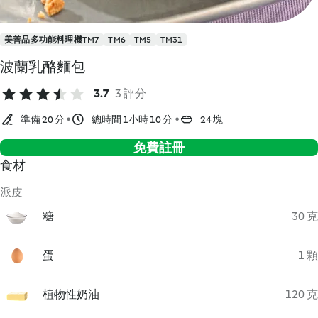
美善品多功能料理機TM7
TM6
TM5
TM31
波蘭乳酪麵包
3.7
3 評分
準備 20 分
總時間 1小時 10 分
24 塊
免費註冊
食材
派皮
糖
30 克
蛋
1 顆
植物性奶油
120 克