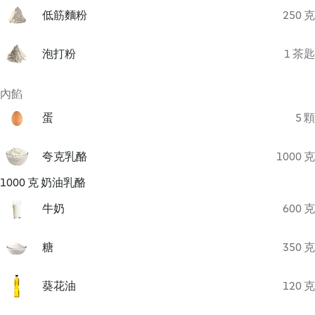
低筋麵粉
250 克
泡打粉
1 茶匙
內餡
蛋
5 顆
夸克乳酪
1000 克
1000 克 奶油乳酪
牛奶
600 克
糖
350 克
葵花油
120 克