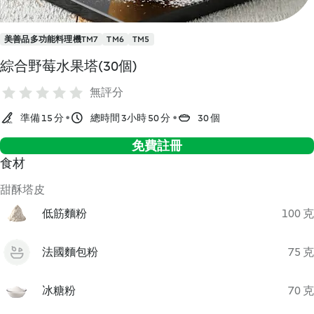
美善品多功能料理機TM7
TM6
TM5
綜合野莓水果塔(30個)
無評分
準備 15 分
總時間 3小時 50 分
30 個
免費註冊
食材
甜酥塔皮
低筋麵粉
100 克
法國麵包粉
75 克
冰糖粉
70 克