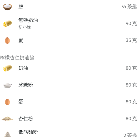
鹽
½ 茶匙
無鹽奶油
90 克
切小塊
蛋
35 克
檸檬杏仁奶油餡
奶油
80 克
冰糖粉
80 克
蛋
80 克
杏仁粉
80 克
低筋麵粉
2 茶匙