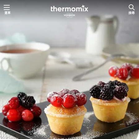
跳
選單
搜尋
至
主
要
內
容