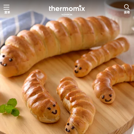
跳
選單
搜尋
至
主
要
內
容