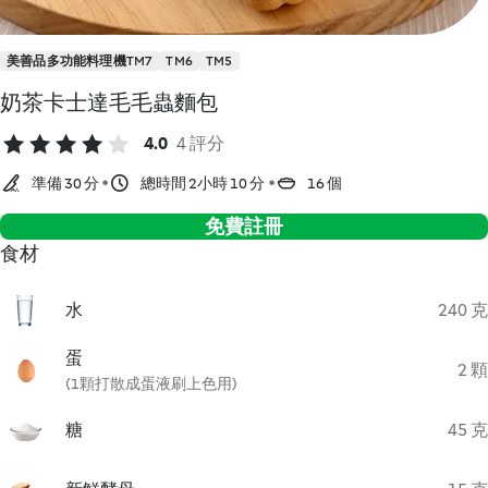
美善品多功能料理機TM7
TM6
TM5
奶茶卡士達毛毛蟲麵包
4.0
4 評分
準備 30 分
總時間 2小時 10 分
16 個
免費註冊
食材
水
240 克
蛋
2 顆
(1顆打散成蛋液刷上色用)
糖
45 克