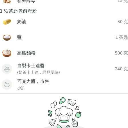
新鮮酵母
15 克
1 ½ 茶匙 乾酵母粉
奶油
30 克
鹽
1 茶匙
高筋麵粉
500 克
自製卡士達醬
240 克
(奶茶卡士達，詳見要訣)
巧克力醬，市售
少許