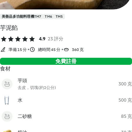
美善品多功能料理機TM7
TM6
TM5
芋泥餡
4.9
23 評分
準備 15 分
總時間 45 分
360 克
免費註冊
食材
芋頭
300 克
去皮，切塊(約2公分)
水
500 克
二砂糖
85 克