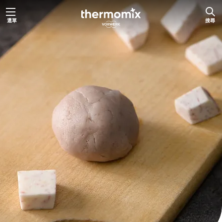
跳
選單
搜尋
至
主
要
內
容