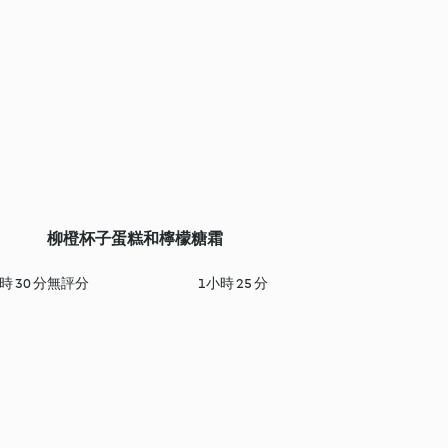
柳橙杯子蛋糕和檸檬糖霜
時 30 分
無評分
1小時 25 分