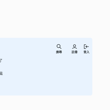
跳
至
搜尋
註冊
登入
主
要
了
內
容
滋