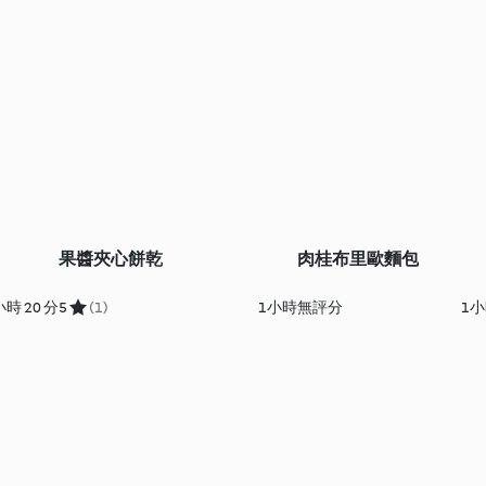
果醬夾心餅乾
肉桂布里歐麵包
小時 20 分
5
(1)
1小時
無評分
1小