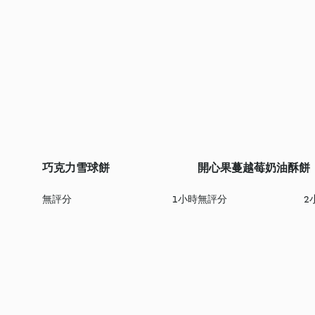
巧克力雪球餅
開心果蔓越莓奶油酥餅
無評分
1小時
無評分
2