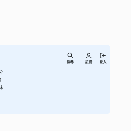
跳
至
搜尋
註冊
登入
主
要
分
內
容
房
味