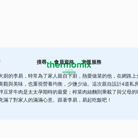
易
搜尋
會員資格
支援服務
大廚的李易，時常為了家人親自下廚，熱愛做菜的他，在網路上
美觀與美味，也重視營養均衡，少鹽少油。這次親自設計4道私
拌豆芽牛肉是太太孕期時的最愛；榨菜肉絲麵則乘載了與父母的
充滿了對家人的滿滿心意。跟著李易，易起吃飯吧！