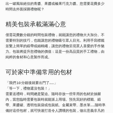
出一罐風味絕佳的青醬、果醬或榛果巧克力醬。您需要花費多少
時間去外面採購禮物呢？
精美包裝承載滿滿心意
僅需花費數分鐘的時間包裝禮物，就能讓您的禮物大大加分。不
需要特別的技巧，也能讓您的禮物吸引眾人目光。利用手寫標籤
並繫上簡單的緞帶或細棉繩，讓您的禮物呈現眾人喜愛的手作魅
力。包裝將提升您禮物的價值：這是一份高品質的手工禮物，由
純粹的食材和心意製作而成。
可於家中準備常用的包材
「我們 10 分鐘後就要出門了……」
「等一下，禮物還沒包裝！」
需要送禮時，時間總是緊迫。隨時存放一些常用的包材於抽屜
內，當您臨時需要包裝時就能派上用場。預先寫好的標籤、緞
帶、果醬罐、透明包裝袋或包裝紙、金屬束帶、墨水筆……隨時準
備好這些包材，就可快速打造令人讚嘆的包裝，做出意義非凡的