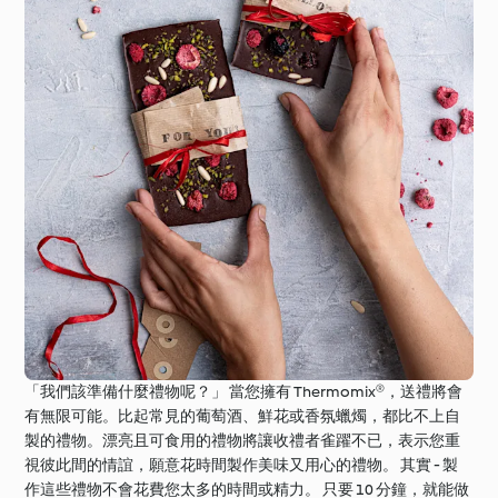
「我們該準備什麼禮物呢？」 當您擁有 Thermomix®，送禮將會
有無限可能。比起常見的葡萄酒、鮮花或香氛蠟燭，都比不上自
製的禮物。漂亮且可食用的禮物將讓收禮者雀躍不已，表示您重
視彼此間的情誼，願意花時間製作美味又用心的禮物。 其實 - 製
作這些禮物不會花費您太多的時間或精力。 只要 10 分鐘，就能做