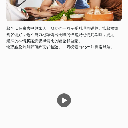
您可以在廚房中與家人、朋友們一同享受料理的樂趣。當您根據
賓客偏好，毫不費力地準備出美味的佳餚與他們共享時，滿足且
崇拜的神情將讓您覺得無比的驕傲和自豪。
快聯絡您的顧問預約烹飪體驗。一同探索 TM6™ 的豐富體驗。