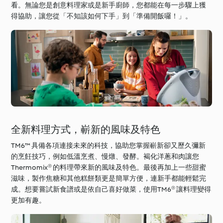
看。無論您是創意料理家或是新手廚師，您都能在每一步驟上獲
得協助，讓您從「不知該如何下手」到「準備開飯囉！」。
全新料理方式，嶄新的風味及特色
TM6™ 具備各項連接未來的科技，協助您掌握嶄新卻又歷久彌新
的烹飪技巧，例如低溫烹煮、慢燉、發酵。褐化洋蔥和肉讓您
Thermomix® 的料理帶來新的風味及特色。最後再加上一些甜蜜
滋味，製作焦糖和其他糕餅類更是簡單方便，連新手都能輕鬆完
成。想要嘗試新食譜或是依自己喜好做菜，使用TM6® 讓料理變得
更加有趣。