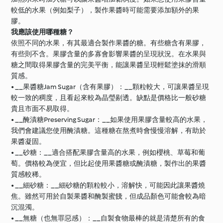
較低的水果（例如梨子），製作果醬時可能需要添加額外的果
膠。
我應該使用哪種糖？
依照不同的水果，有其最適合製作果醬的糖。有些糖含有果膠，
有些則不含。果膠含量的多寡會影響果醬的呈現狀況。在水果與
糖之間取得果膠含量的完美平衡，能讓果醬呈現輕鬆塗抹的滑順
質感。
• __果醬糖Jam Sugar（含有果膠）：__顆粒較大，可讓果醬呈現
較一致的稠度，且看起來較為晶瑩剔透。缺點是價格比一般砂糖
貴且市面不易取得。
• __醃漬糖Preserving Sugar：__如果使用果膠含量較高的水果，
我們會建議您使用醃漬糖。這種糖在熬煮時會慢慢溶解，有助於
果醬凝固。
• __砂糖：__適合搭配果膠含量高的水果，例如櫻桃、草莓和葡
萄。價格較為便宜，但比起使用果醬糖或醃漬糖，製作出的果醬
質感較稀。
• __細砂糖：__細砂糖的顆粒較小，溶解快，可能因此讓果醬燒
焦。雖然可用於自製果醬和醃製蜜餞，但成品顏色可能會較為暗
沉混濁。
• __無糖（也無罪惡感）：__自製食物最棒的就是清楚所有的食