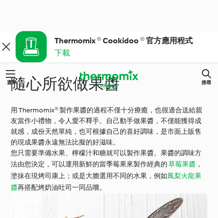
Thermomix ® Cookidoo ® 官方應用程式
下載
隨心所欲做果醬
選單
搜尋
用 Thermomix® 製作果醬的過程不僅十分療癒，也很適合送給親
友當作小禮物，令人愛不釋手。自己動手做果醬，不僅能獲得成
就感，成份天然單純，也可根據自己的喜好調味，是市面上販售
的現成果醬永遠無法比擬的好滋味。
您只需要準備水果、檸檬汁和糖就可以製作果醬。果醬的調味方
法由您決定，可以運用新鮮的當季莓果來製作經典的
草莓果醬
，
塗抹在現烤司康上；或是大膽選用不同的水果，例如
鳳梨火龍果
醬
再搭配烤奶油吐司一同品嚐。