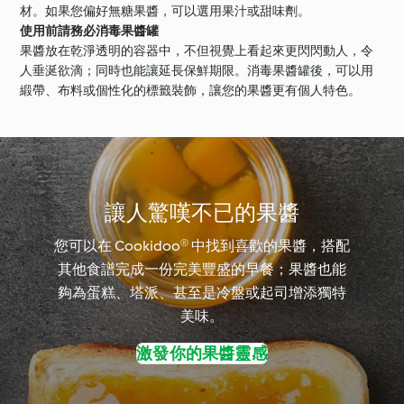
材。如果您偏好無糖果醬，可以選用果汁或甜味劑。
使用前請務必消毒果醬罐
果醬放在乾淨透明的容器中，不但視覺上看起來更閃閃動人，令
人垂涎欲滴；同時也能讓延長保鮮期限。消毒果醬罐後，可以用
緞帶、布料或個性化的標籤裝飾，讓您的果醬更有個人特色。
讓人驚嘆不已的果醬
您可以在 Cookidoo® 中找到喜歡的果醬，搭配
其他食譜完成一份完美豐盛的早餐；果醬也能
夠為蛋糕、塔派、甚至是冷盤或起司增添獨特
美味。
激發你的果醬靈感