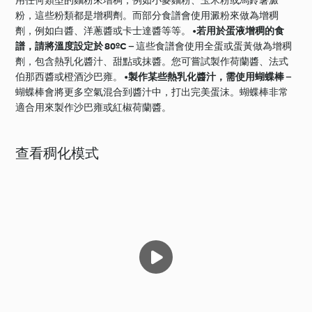
用任何類型的麵粉來增稠，例如小麥麵粉、玉米粉或馬鈴薯澱
粉，這些粉類都是增稠劑。而部分食譜會使用澱粉來做為增稠
劑，例如白醬、洋蔥醬或卡士達醬等等。 •
若用於蛋液增稠的食
譜，請將溫度設定於 80ºC
– 這些食譜會使用全蛋或蛋黃做為增稠
劑，包含熱乳化醬汁、甜點或抹醬。您可嘗試製作荷蘭醬、法式
伯那西醬或橙酒沙巴雍。 •
製作某些熱乳化醬汁，需使用蝴蝶棒
–
蝴蝶棒會將更多空氣混合到醬汁中，打出完美蛋沫。蝴蝶棒非常
適合用來製作沙巴雍或紅椒荷蘭醬。
查看稠化模式