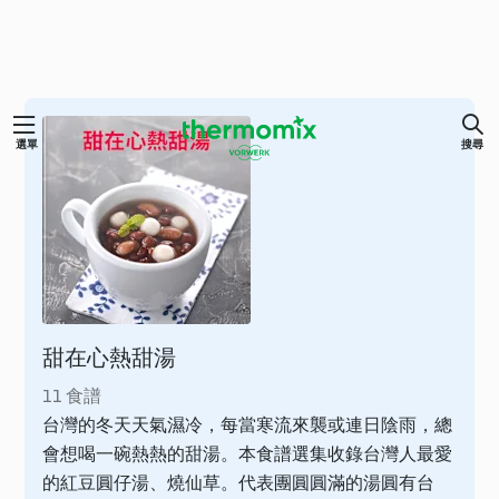
跳
選單
搜尋
至
主
要
內
容
甜在心熱甜湯
11 食譜
台灣的冬天天氣濕冷，每當寒流來襲或連日陰雨，總
會想喝一碗熱熱的甜湯。本食譜選集收錄台灣人最愛
的紅豆圓仔湯、燒仙草。代表團圓圓滿的湯圓有台