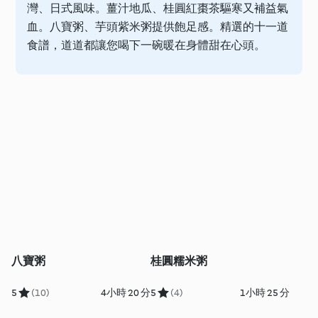
灣、日式風味。薑汁地瓜、桂圓紅棗茶驅寒又補益氣
血。八寶粥、芋頭紫米粥提供飽足感。精選的十一道
食譜，道道都讓您喝下一碗暖在身體甜在心頭。
八寶粥
桂圓糯米粥
5
(10)
4小時 20 分
5
(4)
1小時 25 分