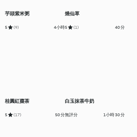
芋頭紫米粥
燒仙草
5
(9)
4小時
5
(1)
40 分
桂圓紅棗茶
白玉抹茶牛奶
5
(17)
50 分
無評分
1小時 30 分