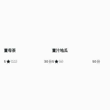
薑母茶
薑汁地瓜
5
(11)
30 分
5
(6)
50 分