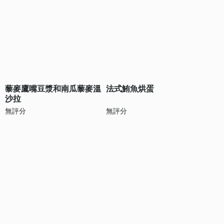
藜麥鷹嘴豆漿和南瓜藜麥溫
法式鮪魚烘蛋
沙拉
無評分
無評分