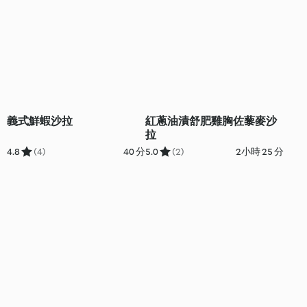
義式鮮蝦沙拉
紅蔥油漬舒肥雞胸佐藜麥沙
拉
4.8
(4)
40 分
5.0
(2)
2小時 25 分