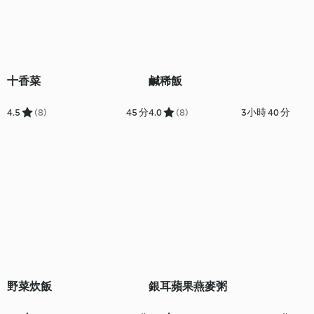
十香菜
鹹稀飯
4.5
(8)
45 分
4.0
(8)
3小時 40 分
野菜炊飯
銀耳蘋果燕麥粥