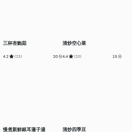
三杯杏鮑菇
清炒空心菜
4.2
(23)
20 分
4.4
(20)
15 分
慢煮新鮮銀耳蓮子湯
清炒四季豆