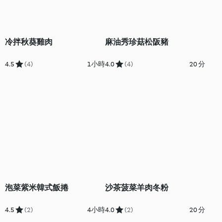
冷拌秋葵雞肉
麻油秀珍菇松阪豬
4.5
(4)
1小時
4.0
(4)
20 分
泡菜紫米韓式飯捲
沙茶菠菜羊肉冬粉
4.5
(2)
4小時
4.0
(2)
20 分