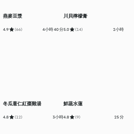
燕麥豆漿
川貝檸檬膏
4.9
(66)
4小時 40 分
5.0
(14)
2小時
冬瓜薏仁紅棗雞湯
鮮蔬水蓮
4.8
(12)
3小時
4.8
(9)
25 分