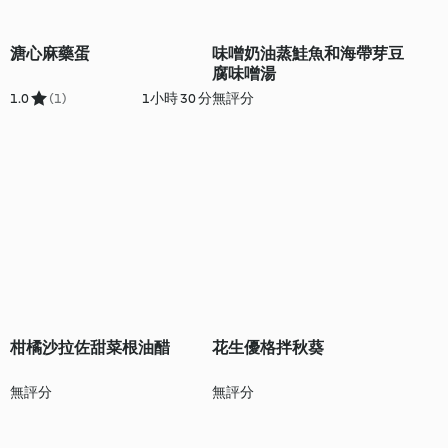
溏心麻藥蛋
味噌奶油蒸鮭魚和海帶芽豆
腐味噌湯
1.0
(1)
1小時 30 分
無評分
柑橘沙拉佐甜菜根油醋
花生優格拌秋葵
無評分
無評分