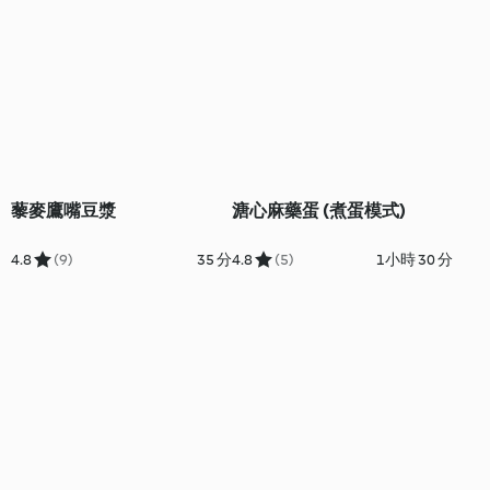
藜麥鷹嘴豆漿
溏心麻藥蛋 (煮蛋模式)
4.8
(9)
35 分
4.8
(5)
1小時 30 分