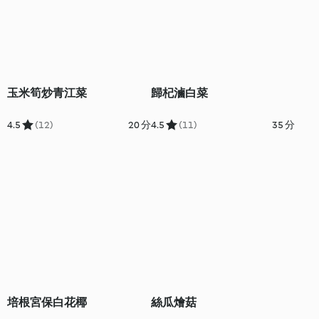
玉米筍炒青江菜
歸杞滷白菜
4.5
(12)
20 分
4.5
(11)
35 分
培根宮保白花椰
絲瓜燴菇