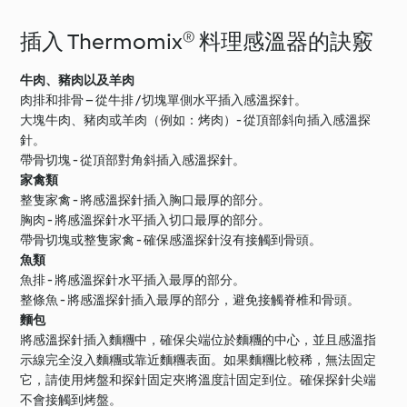
插入 Thermomix® 料理感溫器的訣竅
牛肉、豬肉以及羊肉
肉排和排骨 – 從牛排 / 切塊單側水平插入感溫探針。
大塊牛肉、豬肉或羊肉（例如：烤肉）- 從頂部斜向插入感溫探
針。
帶骨切塊 - 從頂部對角斜插入感溫探針。
家禽類
整隻家禽 - 將感溫探針插入胸口最厚的部分。
胸肉 - 將感溫探針水平插入切口最厚的部分。
帶骨切塊或整隻家禽 - 確保感溫探針沒有接觸到骨頭。
魚類
魚排 - 將感溫探針水平插入最厚的部分。
整條魚 - 將感溫探針插入最厚的部分，避免接觸脊椎和骨頭。
麵包
將感溫探針插入麵糰中，確保尖端位於麵糰的中心，並且感溫指
示線完全沒入麵糰或靠近麵糰表面。如果麵糰比較稀，無法固定
它，請使用烤盤和探針固定夾將溫度計固定到位。確保探針尖端
不會接觸到烤盤。