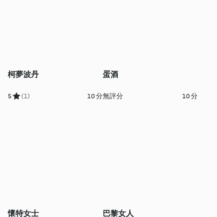
柯夢波丹
蛋酒
5
(1)
10 分
無評分
10 分
懷特女士
巴黎女人