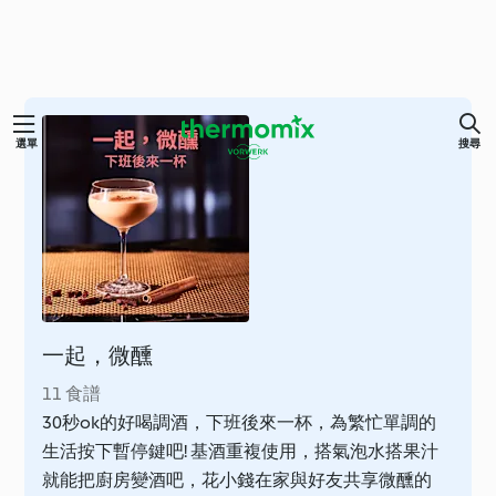
跳
選單
搜尋
至
主
要
內
容
一起，微醺
11 食譜
30秒ok的好喝調酒，下班後來一杯，為繁忙單調的
生活按下暫停鍵吧! 基酒重複使用，搭氣泡水搭果汁
就能把廚房變酒吧，花小錢在家與好友共享微醺的