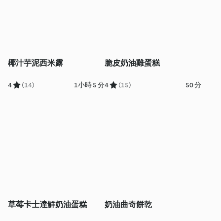
椰汁芋泥西米露
脆皮奶油雞蛋糕
4
(14)
1小時 5 分
4
(15)
50 分
草莓卡士達鮮奶油蛋糕
奶油曲奇餅乾