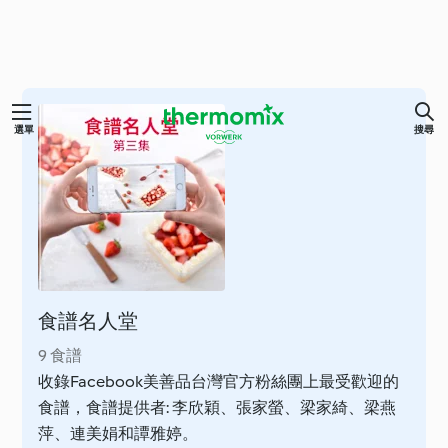
跳
選單
搜尋
至
主
要
內
容
食譜名人堂
9 食譜
收錄Facebook美善品台灣官方粉絲團上最受歡迎的
食譜，食譜提供者: 李欣穎、張家螢、梁家綺、梁燕
萍、連美娟和譚雅婷。