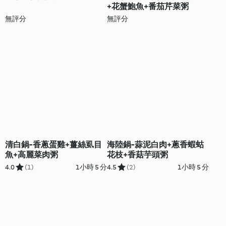
+花蟹鮑魚+番茄芹菜粥
無評分
無評分
清白鍋-香蔥蛋雞+薑絲虱目
海陸鍋-蒜泥白肉+蔥香蝦蛄
魚+高麗菜肉粥
花枝+香菇芋頭粥
4.0
(1)
1小時 5 分
4.5
(2)
1小時 5 分