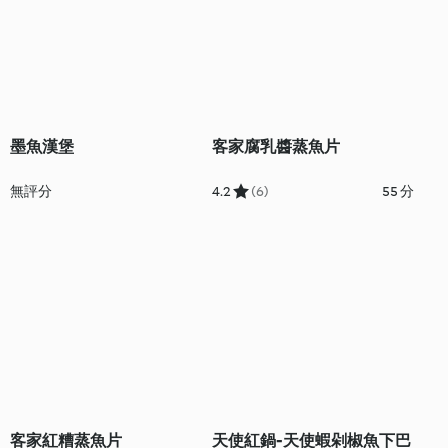
墨魚漢堡
客家腐乳醬蒸魚片
無評分
4.2
(6)
55 分
客家紅糟蒸魚片
天使紅鍋-天使蝦剁椒魚下巴