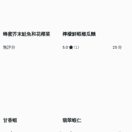
蜂蜜芥末鮭魚和花椰菜
檸檬鮮蝦櫛瓜麵
無評分
5.0
(1)
25 分
甘香蝦
翡翠蝦仁