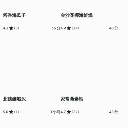
塔香海瓜子
金沙花椰海鮮燒
4.3
(8)
35 分
4.9
(14)
40 分
北菇鑲蝦泥
家常蔥爆蝦
5.0
(1)
1小時
4.7
(37)
45 分