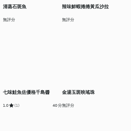
清蒸石斑魚
辣味鮮蝦捲捲黃瓜沙拉
無評分
無評分
七味鮭魚佐優格千島醬
金湯玉斑映瑤珠
1.0
(1)
40 分
無評分