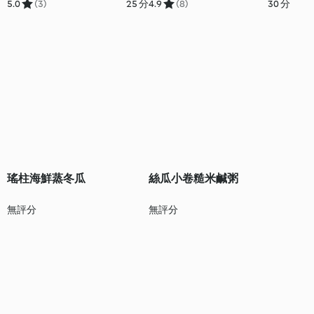
5.0
(3)
25 分
4.9
(8)
30 分
瑤柱海鮮蒸冬瓜
絲瓜小卷糙米鹹粥
無評分
無評分