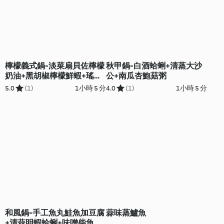
檸檬義式鍋-淡菜扇貝佐檸檬
秋甲鍋-白酒蛤蜊+清蒸大沙
奶油+黑胡椒檸檬鮮蝦+瑤柱
公+南瓜杏鮑菇粥
玉米蛋白粥
5.0
(1)
1小時 5 分
4.0
(1)
1小時 5 分
和風鍋-手工魚丸鮭魚加豆腐
蒜味蒸鱸魚
+清蒜明蝦蛤蜊+味噌柴魚昆