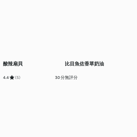
酸辣扇貝
比目魚佐香草奶油
4.4
(5)
30 分
無評分