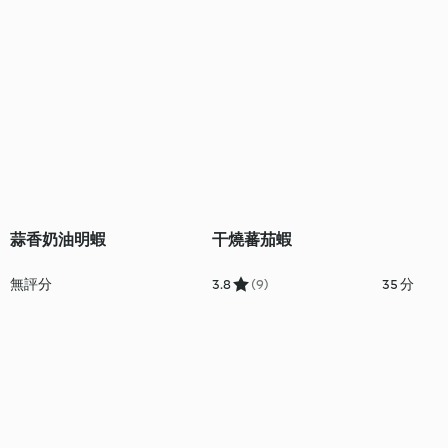
蒜香奶油明蝦
干燒蕃茄蝦
無評分
3.8
(9)
35 分