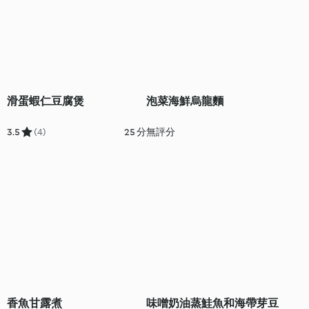
滑蛋蝦仁豆腐煲
泡菜海鮮烏龍麵
3.5
(4)
25 分
無評分
香魚甘露煮
味噌奶油蒸鮭魚和海帶芽豆