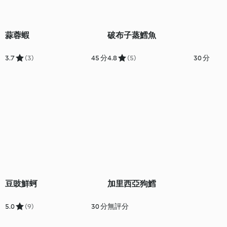
蒜蓉蝦
破布子蒸鱈魚
3.7
(3)
45 分
4.8
(5)
30 分
豆豉鮮蚵
加里西亞狗鱈
5.0
(9)
30 分
無評分