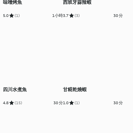
味噌烤魚
西班牙蒜辣蝦
5.0
(1)
1小時
3.7
(3)
30 分
四川水煮魚
⽢糀乾燒蝦
4.8
(15)
30 分
1.0
(1)
30 分