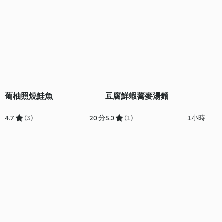
葡柚照燒鮭魚
豆腐鮮蝦蕎麥湯麵
4.7
(3)
20 分
5.0
(1)
1小時