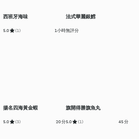
西班牙海味
法式華麗銀鱈
5.0
(1)
1小時
無評分
揚名四海黃金蝦
旗開得勝旗魚丸
5.0
(3)
20 分
5.0
(1)
45 分