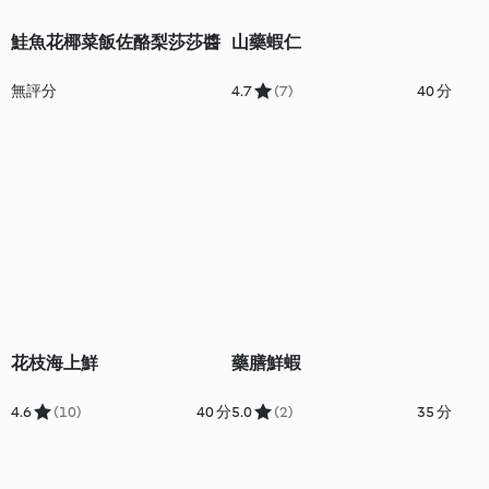
鮭魚花椰菜飯佐酪梨莎莎醬
山藥蝦仁
無評分
4.7
(7)
40 分
花枝海上鮮
藥膳鮮蝦
4.6
(10)
40 分
5.0
(2)
35 分