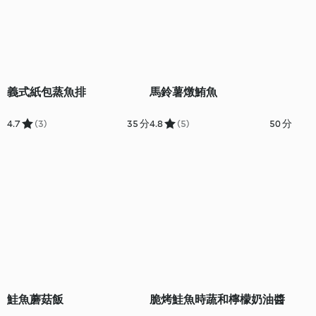
義式紙包蒸魚排
馬鈴薯燉鮪魚
4.7
(3)
35 分
4.8
(5)
50 分
鮭魚蘑菇飯
脆烤鮭魚時蔬和檸檬奶油醬