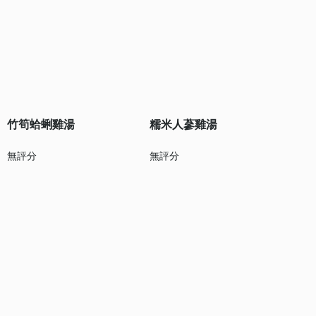
竹筍蛤蜊雞湯
糯米人蔘雞湯
無評分
無評分