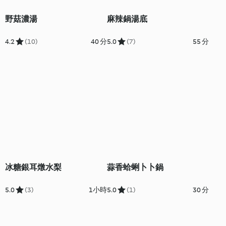
野菇濃湯
麻辣鍋湯底
4.2
(10)
40 分
5.0
(7)
55 分
冰糖銀耳燉水梨
蒜香蛤蜊卜卜鍋
5.0
(3)
1小時
5.0
(1)
30 分