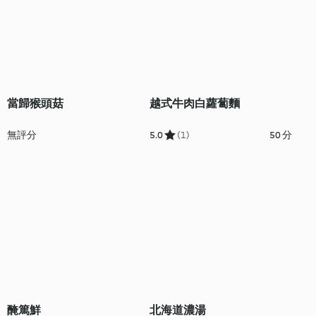
當歸猴頭菇
越式牛肉白蘿蔔麵
無評分
5.0
(1)
50 分
醃篤鮮
北海道濃湯