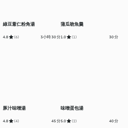
綠豆薏仁粉角湯
蒲瓜吻魚羹
4.8
(6)
3小時 30 分
1.0
(1)
30 分
豚汁味噌湯
味噌蛋包湯
4.8
(4)
45 分
5.0
(2)
40 分