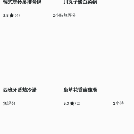
韓式馬鈴薯排骨鍋
川丸子酸白菜鍋
3.8
(4)
2小時
無評分
西班牙番茄冷湯
蟲草花香菇雞湯
無評分
5.0
(2)
2小時