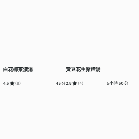
白花椰菜濃湯
黃豆花生豬蹄湯
4.5
(8)
45 分
2.8
(4)
6小時 50 分