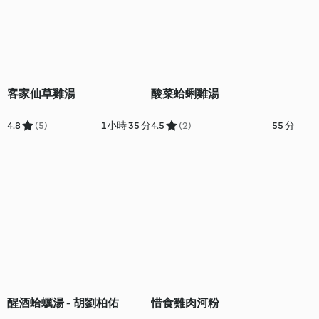
客家仙草雞湯
酸菜蛤蜊雞湯
4.8
(5)
1小時 35 分
4.5
(2)
55 分
醒酒蛤蠣湯 - 胡劉柏佑
惜食雞肉河粉