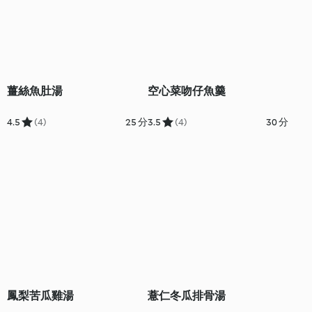
薑絲魚肚湯
空心菜吻仔魚羹
4.5
(4)
25 分
3.5
(4)
30 分
鳳梨苦瓜雞湯
薏仁冬瓜排骨湯