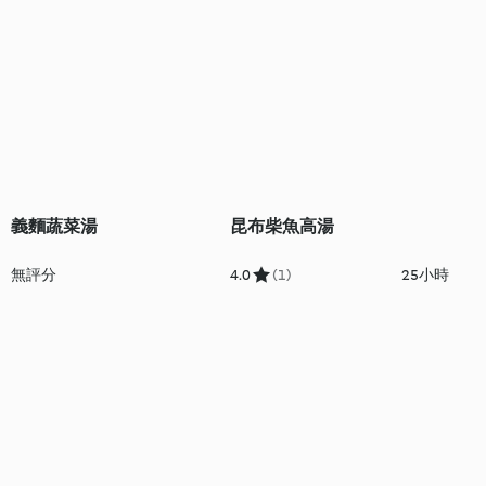
義麵蔬菜湯
昆布柴魚高湯
無評分
4.0
(1)
25小時