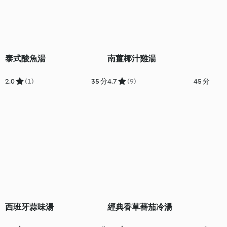
泰式酸魚湯
南薑椰汁雞湯
2.0
(1)
35 分
4.7
(9)
45 分
西班牙蒜味湯
經典香草蕃茄冷湯