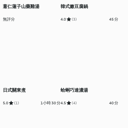
薏仁蓮子山藥雞湯
韓式嫩豆腐鍋
無評分
4.0
(3)
45 分
日式關東煮
蛤蜊巧達濃湯
5.0
(1)
1小時 30 分
4.5
(4)
40 分