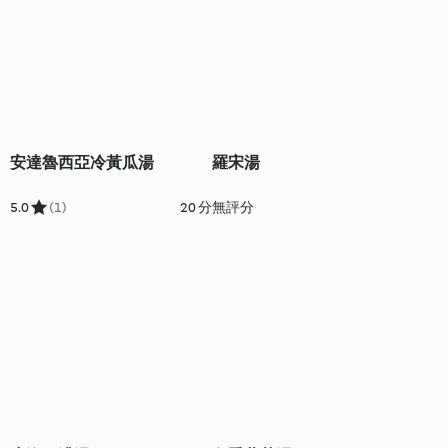
安達魯西亞冷黃瓜湯
羅宋湯
5.0
(1)
20 分
無評分