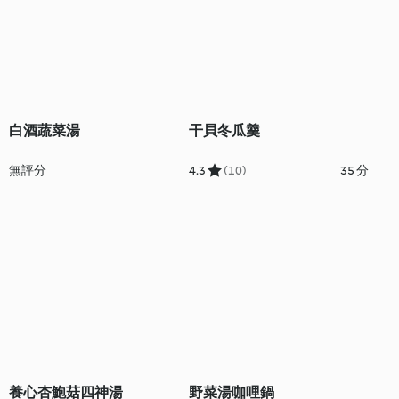
白酒蔬菜湯
干貝冬瓜羹
無評分
4.3
(10)
35 分
養心杏鮑菇四神湯
野菜湯咖哩鍋