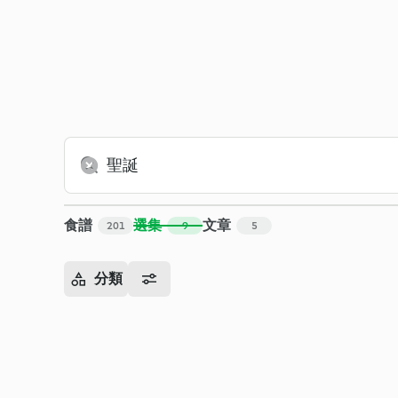
食譜
選集
文章
201
9
5
分類