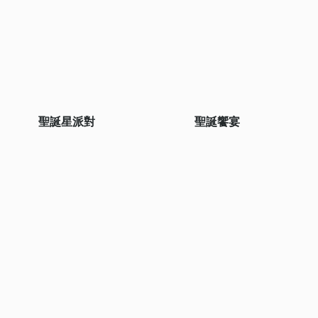
聖誕星派對
聖誕饗宴